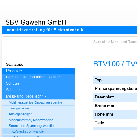
Startseite
>
Mess- und Regel
BTV100 / TV
Startseite
Produkte
Blitz- und Überspannungsschutz
Typ
Schütze
Primärspannungsberei
Schalter
Mess- und Regeltechnik
Datenblatt
Multimessgeräte Einbaumessgeräte
Breite mm
Energiezähler
Höhe mm
Analoganzeiger
Messumformer, Messwandler
Tiefe
Strom- und Spannungswandler
Aufsteckstromwandler