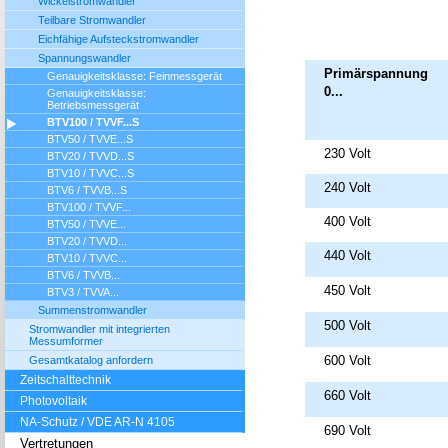
Wickelstromwandler
Teilbare Stromwandler
Eichfähige Aufsteckstromwandler
Spannungswandler
Primärspannung
Genauigkeitsklasse: Feinmessgerät
0...
Genauigkeitsklasse:
Betriebsmessgerät
BTV100 / TVVF...S
BTV50 / TVVE...S
230 Volt
BTV20 / TVVD...S
BTV10 / TVVC...S
240 Volt
BTV6 / TVVB...S
BTV100 / TVVF...
400 Volt
BTV50 / TVVE...
BTV20 / TVVD...
440 Volt
BTV10 / TVVC...
BTV6 / TVVB...
450 Volt
BTV3 / TVVA...
Summenstromwandler
500 Volt
Stromwandler mit integrierten
Messumformer
600 Volt
Gesamtkatalog anfordern
Zeitschalttechnik
660 Volt
Photovoltaik
NA-Schutz / VDE AR-N 4105
690 Volt
Vertretungen