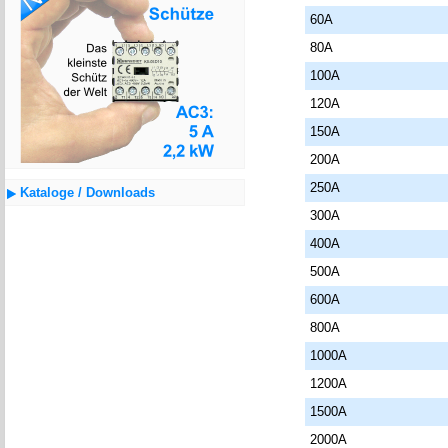
60A
80A
100A
120A
150A
200A
250A
Kataloge / Downloads
300A
400A
500A
600A
800A
1000A
1200A
1500A
2000A