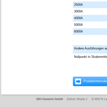
2500A
3000A
4000A
5000A
6000A
.
Andere Ausführungen au
Nullpunkt in Skalenmitte
.
Produktinformati
SBV-Gawehn GmbH
Zollner Straße 2 D-90579 L