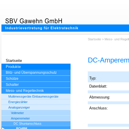
Startseite
>
Mess- und Regel
DC-Amperemet
Startseite
Produkte
Blitz- und Überspannungsschutz
Typ:
Schütze
Schalter
Datenblatt:
Mess- und Regeltechnik
Multimessgeräte Einbaumessgeräte
Abmessung:
Energiezähler
Analoganzeiger
Anschluss:
Voltmeter
Amperemeter
DC Shuntanschluss
RQ48M