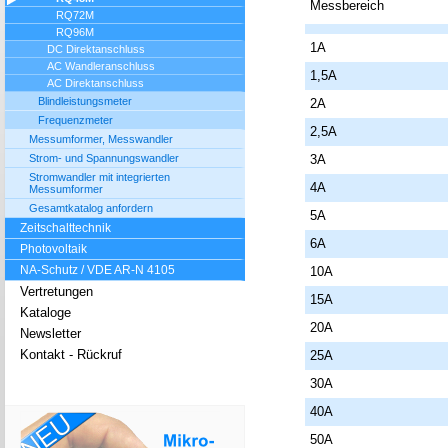
Messbereich
RQ72M
RQ96M
1A
DC Direktanschluss
AC Wandleranschluss
1,5A
AC Direktanschluss
Blindleistungsmeter
2A
Frequenzmeter
2,5A
Messumformer, Messwandler
Strom- und Spannungswandler
3A
Stromwandler mit integrierten
4A
Messumformer
Gesamtkatalog anfordern
5A
Zeitschalttechnik
6A
Photovoltaik
NA-Schutz / VDE AR-N 4105
10A
Vertretungen
15A
Kataloge
20A
Newsletter
Kontakt - Rückruf
25A
30A
40A
50A