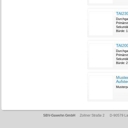
TAI23
Durchga
Primärst
Sekundä
Bürde: 1,
TAI20
Durchga
Primärst
Sekundä
Bürde: 2.
Muste
Aufste
Musterpa
SBV-Gawehn GmbH
Zollner Straße 2 D-90579 L