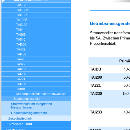
Aufsteckstromwandler
TAS125
TAS127B
TAS127
TA102B
Betriebsmessgerät
TAS102
TA84
Stromwandler transform
TAS65
bis 5A. Zwischen Primä
TA540
Proportionalität.
TAI500
TA432
TAI400
TA426
Primä
TA327
TAIBB
40-
TAI233
TAI230
TAI200
50-
TA221
TAI200
TA221
50-
TAIBB
TAI230
150
Musterpanel Aufsteckstromwandler
Spannungswandler
Stromwandler mit integrierten
Messumformer
TAI233
40-
Gesamtkatalog anfordern
Zeitschalttechnik
J. Pröpster GmbH