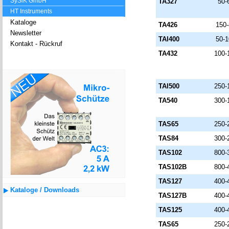
SySiK GmbH
TA327
50-
HT Instruments
Kataloge
TA426
150
Newsletter
TAI400
50-
Kontakt - Rückruf
TA432
100-
TAI500
250-
TA540
300-
TAS65
250-
TAS84
300-
TAS102
800-
TAS102B
800-
TAS127
400-
Kataloge / Downloads
TAS127B
400-
TAS125
400-
TAS65
250-