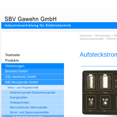
Startseite
>
Vertretungen
>
I
Spannungswandler
> Aufstec
Aufsteckstro
Startseite
Produkte
Vertretungen
Benedict GmbH
DSL electronic GmbH
IME Messgeräte GmbH
Mess- und Regeltechnik
Multimessgeräte Einbaumessgeräte
Energiezähler
Analoganzeiger
Messumformer, Messwandler
Strom- und Spannungswandler