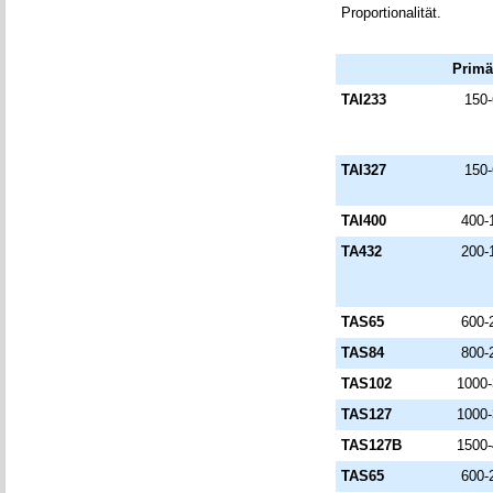
Proportionalität.
Primä
TAI233
150
TAI327
150
TAI400
400-
TA432
200-
TAS65
600-
TAS84
800-
TAS102
1000
TAS127
1000
TAS127B
1500
TAS65
600-