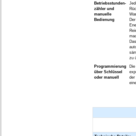
Betriebsstunden-
Jed
zähler und
Rüc
manuelle
War
Bedienung
Der
Ene
Rei
mac
Das
aut
säm
zu 
Programmierung
Die
über Schlüssel
exp
oder manuell
der
ein