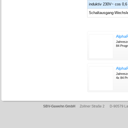
induktiv 230V~ cos 0,6
Schaltausgang-Wechsl
Alpha
Jahresze
84 Prog
Alpha
Jahresze
4x 84 P
SBV-Gawehn GmbH
Zollner Straße 2 D-90579 L