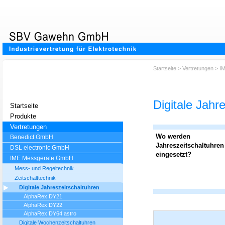
Startseite
>
Vertretungen
>
I
Digitale Jahr
Startseite
Produkte
Vertretungen
Wo werden
Benedict GmbH
Jahreszeitschaltuhren
DSL electronic GmbH
eingesetzt?
IME Messgeräte GmbH
Mess- und Regeltechnik
Zeitschalttechnik
Digitale Jahreszeitschaltuhren
AlphaRex DY21
AlphaRex DY22
AlphaRex DY64 astro
Digitale Wochenzeitschaltuhren