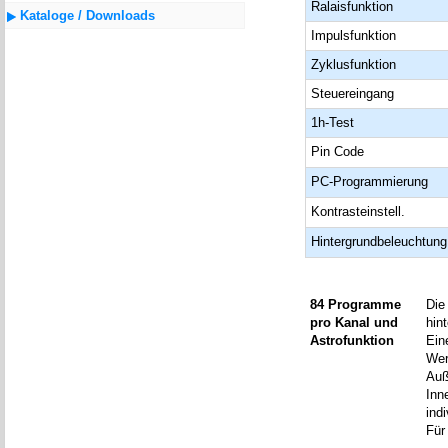
Ralaisfunktion
Kataloge / Downloads
Impulsfunktion
Zyklusfunktion
Steuereingang
1h-Test
Pin Code
PC-Programmierung
Kontrasteinstell.
Hintergrundbeleuchtung
84 Programme
Die
pro Kanal und
hin
Astrofunktion
Ein
Wer
Auß
Inn
ind
Für