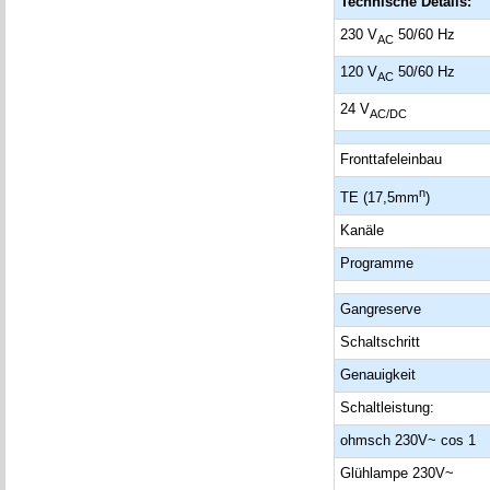
Technische Details:
230 V
50/60 Hz
AC
120 V
50/60 Hz
AC
24 V
AC/DC
Fronttafeleinbau
n
TE (17,5mm
)
Kanäle
Programme
Gangreserve
Schaltschritt
Genauigkeit
Schaltleistung:
ohmsch 230V~ cos 1
Glühlampe 230V~