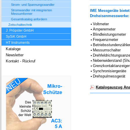
Strom- und Spannungswandler
Stromwandler mit integrierten
IME Messgeräte biete
Messumformer
Dreheisenmesswerke:
Gesamtkatalog anfordern
Voltmeter
Zeitschalttechnik
Amperemeter
J. Pröpster GmbH
Blindleistungsmeter
SySiK GmbH
Frequenzmeter
HT Instruments
Betriebsstundenzähle
Kataloge
Messumschalter
Newsletter
Drehfeldrichtungsanze
Nebenwiderstand (Shu
Kontakt - Rückruf
Grenzkontaktanzeiger
Synchronisiergeräte
Drehspulmessgerät
Katalogauszug Ana