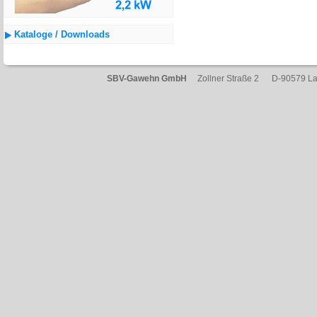
Kataloge / Downloads
SBV-Gawehn GmbH
Zollner Straße 2 D-90579 L