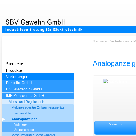
Startseite
>
Vertretungen
>
I
Analoganzei
Startseite
Produkte
Vertretungen
Benedict GmbH
DSL electronic GmbH
IME Messgeräte GmbH
Mess- und Regeltechnik
Multimessgeräte Einbaumessgeräte
Energiezähler
Analoganzeiger
Voltmeter
Voltmeter
Amperemeter
Messumformer, Messwandler