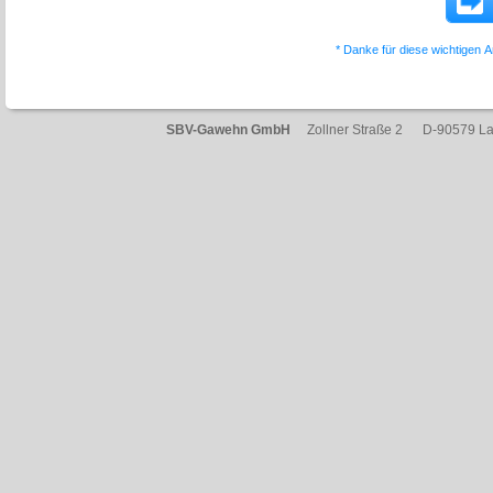
* Danke für diese wichtigen 
SBV-Gawehn GmbH
Zollner Straße 2 D-90579 L