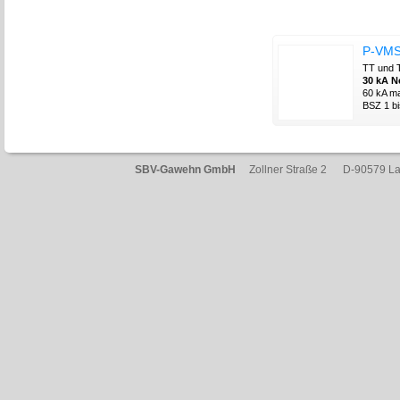
P-VMS
TT und T
30 kA N
60 kA ma
BSZ 1 b
SBV-Gawehn GmbH
Zollner Straße 2 D-90579 L