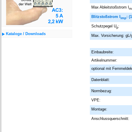
Max Ableitstoßstrom I
m
Blitzstoßstrom I
: (
imp
Schutzpegel U
:
p
Kataloge / Downloads
Max. Vorsicherung:
gL/
Einbaubreite:
Artikelnummer:
optional mit Fernmeldek
Datenblatt:
Normbezug:
VPE:
Montage:
Anschlussquerschnitt: