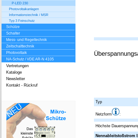
P-LED 230
Photovoltaikanlagen
Informationstechnik / MSR
Typ 3 Feinschutz
Schütze
Schalter
Mess- und Regeltechnik
Zeitschalttechnik
Überspannungsab
Photovoltaik
NA-Schutz / VDE AR-N 4105
Vertretungen
Kataloge
Newsletter
Kontakt - Rückruf
Typ
Netzform
:
Höchste Dauerspannun
Nennableitstoßstrom I