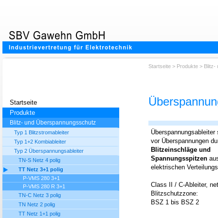
Startseite
>
Produkte
>
Blitz
Überspannung
Startseite
Produkte
Blitz- und Überspannungsschutz
Überspannungsableiter
Typ 1 Blitzstromableiter
vor Überspannungen d
Typ 1+2 Kombiableiter
Blitzeinschläge und
Typ 2 Überspannungsableiter
Spannungsspitzen
au
TN-S Netz 4 polig
elektrischen Verteilung
TT Netz 3+1 polig
P-VMS 280 3+1
Class II / C-Ableiter, n
P-VMS 280 R 3+1
Blitzschutzzone:
TN-C Netz 3 polig
BSZ 1 bis BSZ 2
TN Netz 2 polig
TT Netz 1+1 polig